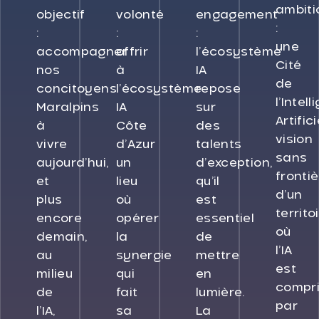
ambiti
objectif
volonté
engagement
:
:
:
:
une
accompagner
offrir
l’écosystème
Cité
nos
à
IA
de
concitoyens
l’écosystème
repose
l’Intel
Maralpins
IA
sur
Artifici
à
Côte
des
vision
vivre
d’Azur
talents
sans
aujourd’hui,
un
d’exception,
fronti
et
lieu
qu’il
d’un
plus
où
est
territo
encore
opérer
essentiel
où
demain,
la
de
l’IA
au
synergie
mettre
est
milieu
qui
en
compr
de
fait
lumière.
par
l’IA,
sa
La