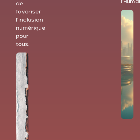
l’Huma
de
favoriser
l’inclusion
numérique
pour
tous.