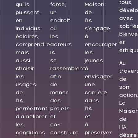
tous,
qu’ils
force,
Maison
dével
puissent,
un
de
avec
en
endroit
l’IA
sobriét
individus
où
s’engage
bienve
éclairés,
les
à
et
comprendre
acteurs
encourager
éthiqu
mais
IA
les
aussi
se
jeunes
Au
choisir
rassemblent
à
traver
les
afin
envisager
de
usages
de
une
son
de
mener
carrière
action
l’IA
des
dans
La
permettant
projets
l’IA
Maiso
d’améliorer
et
et
de
les
co-
à
l’IA
conditions
construire
préserver
désire