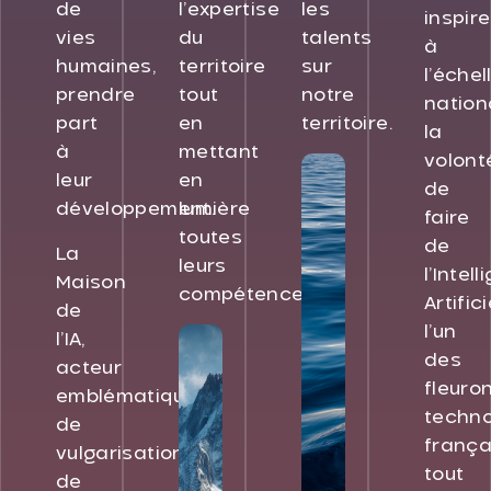
de
l’expertise
les
inspire
vies
du
talents
à
humaines,
territoire
sur
l’échel
prendre
tout
notre
nation
part
en
territoire.
la
à
mettant
volont
leur
en
de
développement.
lumière
faire
toutes
de
La
leurs
l’Intel
Maison
compétences.
Artifici
de
l’un
l’IA,
des
acteur
fleuro
emblématique
techno
de
frança
vulgarisation
tout
de