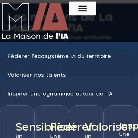
Les missions de
La
Maison de l'IA
Sensibiliser
à l'intelligence artificielle
Fédérer
l'écosystème IA du territoire
Valoriser
nos talents
Inspirer
une dynamique autour de l'IA
Sensibiliser
Fédérer
Valoriser
Insp
Une
Un
Une
Un