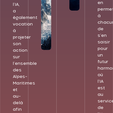
en
l’IA,
perme
a
à
également
chacu
vocation
de
à
s’en
projeter
saisir
son
pour
action
un
sur
futur
l’ensemble
harmo
des
où
Alpes-
l’IA
Maritimes
est
et
au
au-
servic
delà
de
afin