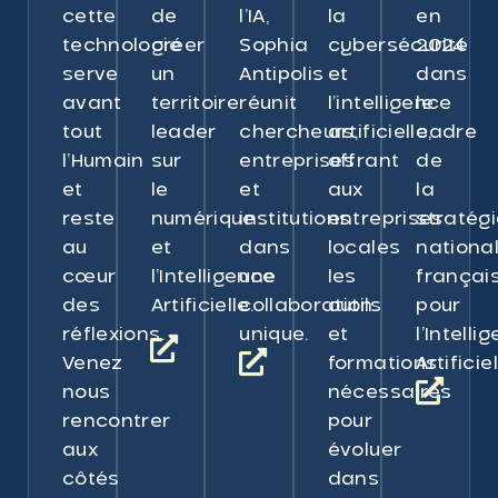
cette
de
l’IA,
la
en
technologie
créer
Sophia
cybersécurité
2024
serve
un
Antipolis
et
dans
avant
territoire
réunit
l’intelligence
le
tout
leader
chercheurs,
artificielle,
cadre
l’Humain
sur
entreprises
offrant
de
et
le
et
aux
la
reste
numérique
institutions
entreprises
stratég
au
et
dans
locales
nationa
cœur
l’Intelligence
une
les
françai
des
Artificielle.
collaboration
outils
pour
réflexions.
unique.
et
l’Intelli
Venez
formations
Artificiel
nous
nécessaires
rencontrer
pour
aux
évoluer
côtés
dans