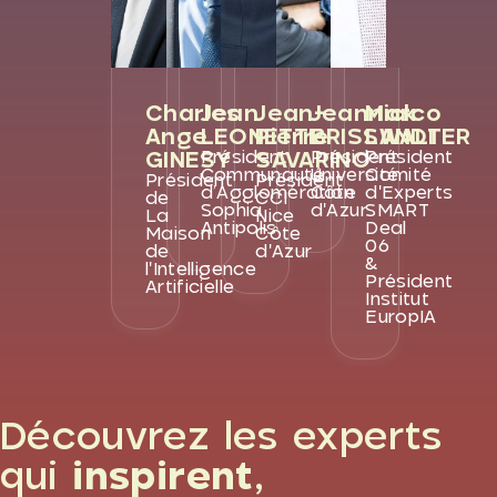
Charles
Jean
Jean-
Jeannick
Marco
Ange
LEONETTI
Pierre
BRISSWALTER
LANDI
GINESY
SAVARINO
Président
Président
Président
Communauté
Université
Comité
Président
Président
d’Agglomération
Côte
d'Experts
de
CCI
Sophia
d'Azur
SMART
La
Nice
Antipolis
Deal
Maison
Côte
06
de
d'Azur
&
l'Intelligence
Président
Artificielle
Institut
EuropIA
Découvrez les experts
qui
inspirent
,