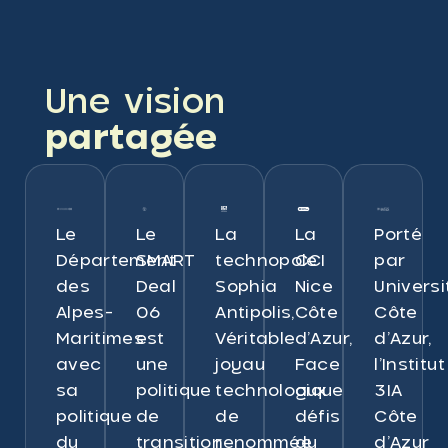
Une vision
partagée
Le
Le
La
La
Porté
Département
SMART
technopole
CCI
par
des
Deal
Sophia
Nice
Universi
Alpes-
06
Antipolis,
Côte
Côte
Maritimes
est
Véritable
d’Azur,
d’Azur,
avec
une
joyau
Face
l’Institut
sa
politique
technologique
aux
3IA
politique
de
de
défis
Côte
du
transition
renommée
du
d’Azur