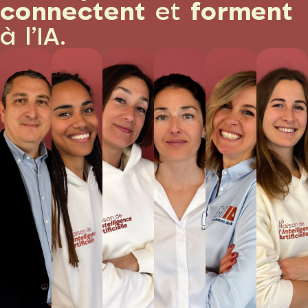
connectent
et
forment
à l’IA.