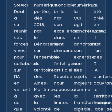
SMART
numérique
mondiale,
numérique,
a
Deal
portée,
brille
la
été
a
dès
par
CCI
créé
su
2018,
son
agit
en
réunir
par
excellence
concrètement
2019.
ses
le
dans
en
Il
forces
Département
le
apportant
est
vives
sur
domaine
son
l’un
pour
l’ensemble
de
expertise
des
collaborer
du
l’intelligence
sur
9
sur
territoire
artificielle.
des
IA-
l’IA,
des
Réputée
sujets
clusters
en
Alpes-
pour
majeurs
couvran
veillant
Maritimes,
repousser
comme
le
à
avec
les
la
territoir
ce
la
limites
transformation
françai
que
volonté
de
digitale,
labellis