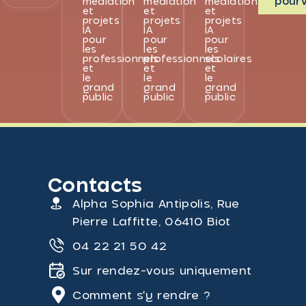
pourv
médiation
médiation
médiation
et
et
et
projets
projets
projets
IA
IA
IA
pour
pour
pour
les
les
les
professionnels
professionnels
scolaires
et
et
et
le
le
le
grand
grand
grand
public
public
public
Contacts
Alpha Sophia Antipolis, Rue
Pierre Laffitte, 06410 Biot
04 22 21 50 42
Sur rendez-vous uniquement
Comment s'y rendre ?