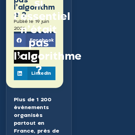
si
l’algorithm
l’essentiel
e ?
Publié le
19 juin
n’était
2026
pas
Facebook
l’algorithme
X
?
LinkedIn
Plus de 1 200
événements
organisés
partout en
France, près de