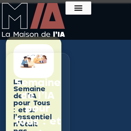
La
Semaine
La
Semaine
de l’IA
de l’IA
pour Tous
pour
: et si
l’essentiel
Tous : et
n’était
pas